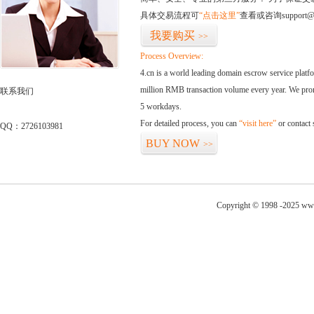
具体交易流程可
“点击这里”
查看或咨询support@
我要购买
>>
Process Overview:
4.cn is a world leading domain escrow service plat
million RMB transaction volume every year. We promi
联系我们
5 workdays.
For detailed process, you can
“visit here”
or contact
QQ：2726103981
BUY NOW
>>
Copyright © 1998 -2025 www